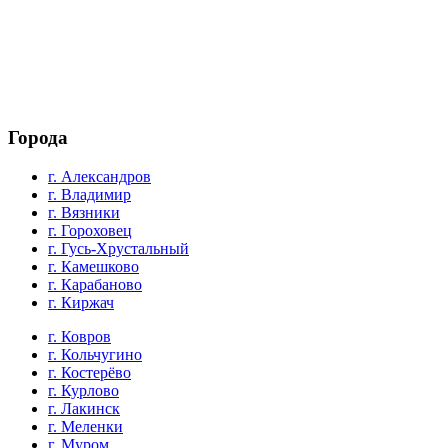
Города
г. Александров
г. Владимир
г. Вязники
г. Гороховец
г. Гусь-Хрустальный
г. Камешково
г. Карабаново
г. Киржач
г. Ковров
г. Кольчугино
г. Костерёво
г. Курлово
г. Лакинск
г. Меленки
г. Муром