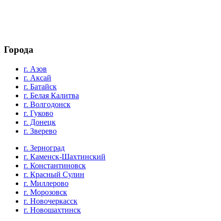
Города
г. Азов
г. Аксай
г. Батайск
г. Белая Калитва
г. Волгодонск
г. Гуково
г. Донецк
г. Зверево
г. Зерноград
г. Каменск-Шахтинский
г. Константиновск
г. Красный Сулин
г. Миллерово
г. Морозовск
г. Новочеркасск
г. Новошахтинск