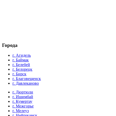
Города
г. Агидель
г. Баймак
г. Белебей
г. Белорецк
г. Бирск
г. Благовещенск
г. Давлеканово
г. Дюртюли
г. Ишимбай
г. Кумертау
г. Межгорье
г. Мелеуз
г. Нефтекамск