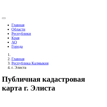
Главная
Области
Республики
Края
АО
Города
Главная
Республика Калмыкия
г. Элиста
Публичная кадастровая
карта г. Элиста