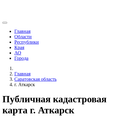
Главная
Области
Республики
Края
АО
Города
Главная
Саратовская область
г. Аткарск
Публичная кадастровая
карта г. Аткарск